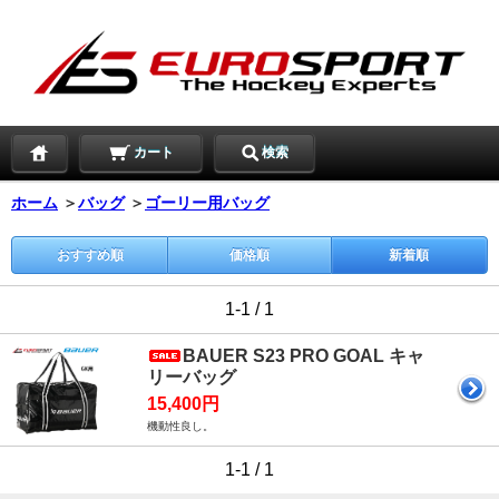
カート
検索
ホーム
＞
バッグ
＞
ゴーリー用バッグ
おすすめ順
価格順
新着順
1-1 / 1
BAUER S23 PRO GOAL キャ
リーバッグ
15,400円
機動性良し。
1-1 / 1