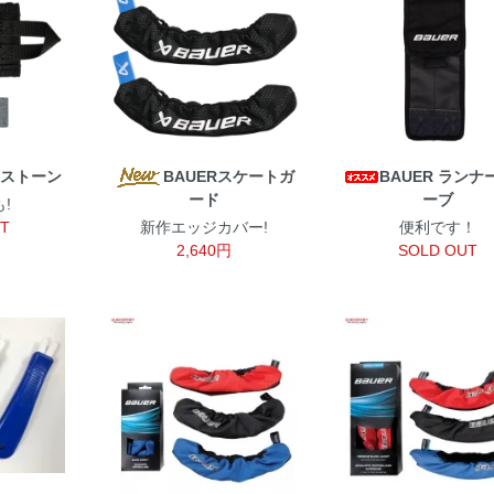
トストーン
BAUERスケートガ
BAUER ランナ
ード
ーブ
!
UT
新作エッジカバー!
便利です！
2,640円
SOLD OUT