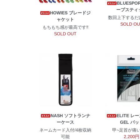
BLUESPO
ープスティ
HOWIES ブレードジ
数回上下するだけ
ャケット
SOLD O
もちもち感が最高です‼
SOLD OUT
NASH ソフトランナ
ELITE レ
ーケース
GEL パッ
ネームカード入付/4枚収納
甲~足首が痛い
可能
2,200円