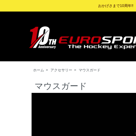
おかげさまで10周年!
ホーム
>
アクセサリー
>
マウスガード
マウスガード