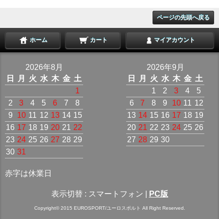
ページの先頭へ戻る
ホーム
カート
マイアカウント
2026年8月
2026年9月
日
月
火
水
木
金
土
日
月
火
水
木
金
土
1
1
2
3
4
5
2
3
4
5
6
7
8
6
7
8
9
10
11
12
9
10
11
12
13
14
15
13
14
15
16
17
18
19
16
17
18
19
20
21
22
20
21
22
23
24
25
26
23
24
25
26
27
28
29
27
28
29
30
30
31
赤字は休業日
表示切替 :
スマートフォン
|
PC版
Copyright© 2015 EUROSPORT/ユーロスポルト All Right Reserved.