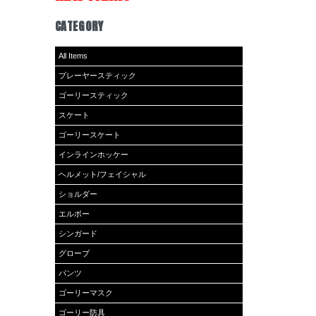
CATEGORY
All Items
プレーヤースティック
ゴーリースティック
スケート
ゴーリースケート
インラインホッケー
ヘルメット/フェイシャル
ショルダー
エルボー
シンガード
グローブ
パンツ
ゴーリーマスク
ゴーリー防具