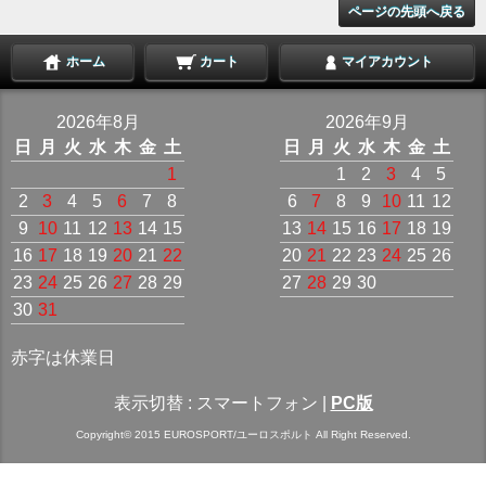
ページの先頭へ戻る
ホーム
カート
マイアカウント
2026年8月
2026年9月
日
月
火
水
木
金
土
日
月
火
水
木
金
土
1
1
2
3
4
5
2
3
4
5
6
7
8
6
7
8
9
10
11
12
9
10
11
12
13
14
15
13
14
15
16
17
18
19
16
17
18
19
20
21
22
20
21
22
23
24
25
26
23
24
25
26
27
28
29
27
28
29
30
30
31
赤字は休業日
表示切替 :
スマートフォン
|
PC版
Copyright© 2015 EUROSPORT/ユーロスポルト All Right Reserved.