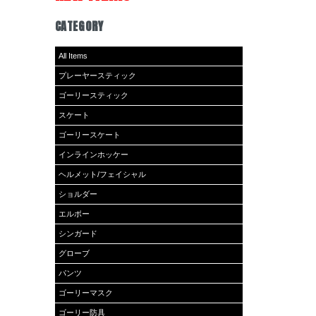
CATEGORY
All Items
プレーヤースティック
ゴーリースティック
スケート
ゴーリースケート
インラインホッケー
ヘルメット/フェイシャル
ショルダー
エルボー
シンガード
グローブ
パンツ
ゴーリーマスク
ゴーリー防具