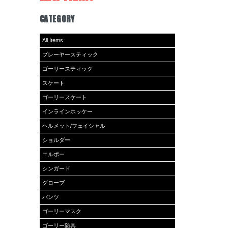
CATEGORY
All Items
プレーヤースティック
ゴーリースティック
スケート
ゴーリースケート
インラインホッケー
ヘルメット/フェイシャル
ショルダー
エルボー
シンガード
グローブ
パンツ
ゴーリーマスク
ゴーリー防具