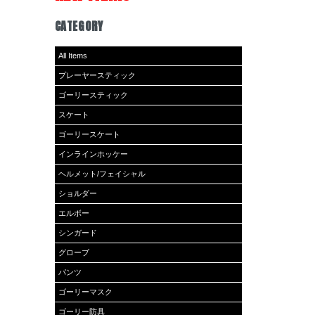
CATEGORY
All Items
プレーヤースティック
ゴーリースティック
スケート
ゴーリースケート
インラインホッケー
ヘルメット/フェイシャル
ショルダー
エルボー
シンガード
グローブ
パンツ
ゴーリーマスク
ゴーリー防具