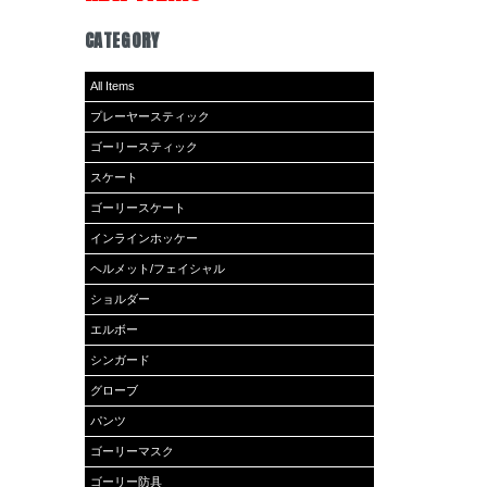
CATEGORY
All Items
プレーヤースティック
ゴーリースティック
スケート
ゴーリースケート
インラインホッケー
ヘルメット/フェイシャル
ショルダー
エルボー
シンガード
グローブ
パンツ
ゴーリーマスク
ゴーリー防具