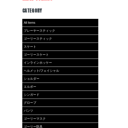
CATEGORY
All Items
プレーヤースティック
ゴーリースティック
スケート
ゴーリースケート
インラインホッケー
ヘルメット/フェイシャル
ショルダー
エルボー
シンガード
グローブ
パンツ
ゴーリーマスク
ゴーリー防具