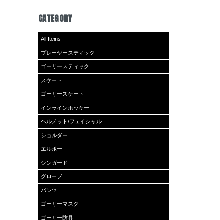
CATEGORY
All Items
プレーヤースティック
ゴーリースティック
スケート
ゴーリースケート
インラインホッケー
ヘルメット/フェイシャル
ショルダー
エルボー
シンガード
グローブ
パンツ
ゴーリーマスク
ゴーリー防具