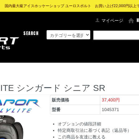
! 国内最大級アイスホッケーショップ ユーロスポルト お買い上げ22,000円以上で送
マイページ
SEARCH
LYLITE シンガード シニア SR
販売価格
37,400円
型番
1045371
オプションの値段詳細
特定商取引法に基づく表記（返品等）
この商品を友達に教える