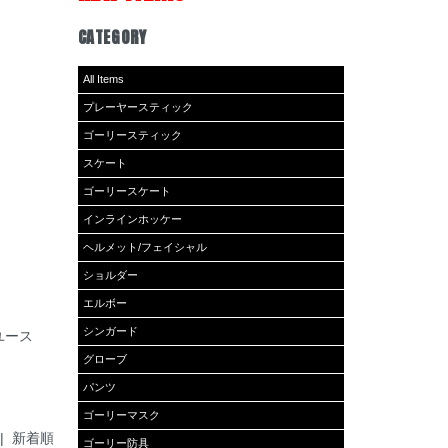
CATEGORY
All Items
プレーヤースティック
ゴーリースティック
スケート
ゴーリースケート
インラインホッケー
ヘルメット/フェイシャル
ショルダー
エルボー
シンガード
 ユース
グローブ
パンツ
ゴーリーマスク
| 新着順
ゴーリー防具