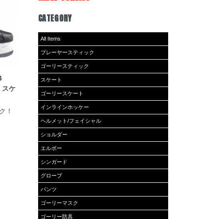
CATEGORY
All Items
プレーヤースティック
ゴーリースティック
4
スケート
W スケ
ゴーリースケート
インラインホッケー
ク！
ヘルメット/フェイシャル
ショルダー
エルボー
シンガード
グローブ
パンツ
ゴーリーマスク
ゴーリー防具