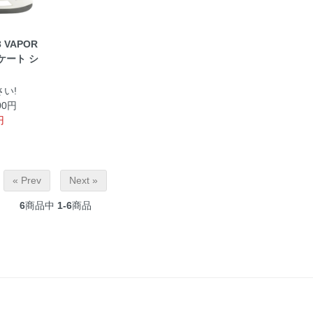
3 VAPOR
スケート シ
い!
00円
円
« Prev
Next »
6
商品中
1-6
商品