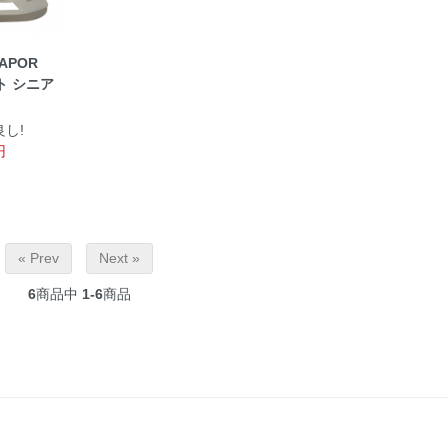
VAPOR
ート シニア
し!
円
« Prev
Next »
6
商品中
1-6
商品