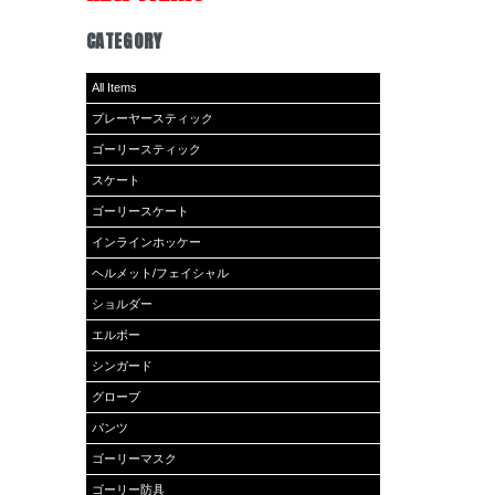
CATEGORY
All Items
プレーヤースティック
ゴーリースティック
スケート
ゴーリースケート
インラインホッケー
ヘルメット/フェイシャル
ショルダー
エルボー
シンガード
グローブ
パンツ
ゴーリーマスク
ゴーリー防具