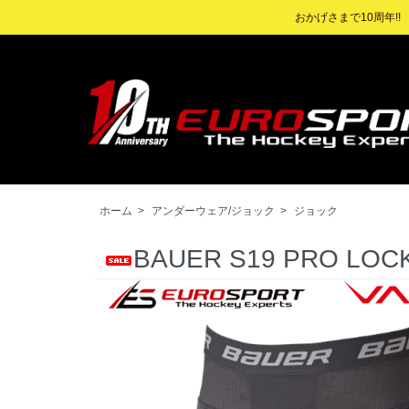
おかげさまで10周年!
ホーム
>
アンダーウェア/ジョック
>
ジョック
BAUER S19 PRO L